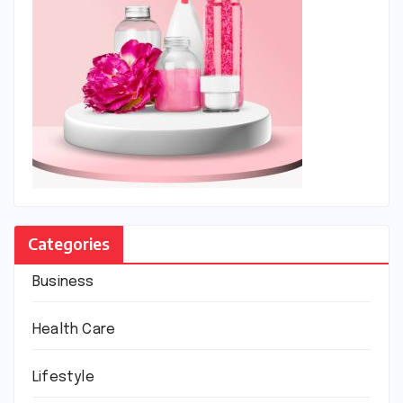
Categories
Business
Health Care
Lifestyle