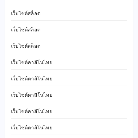
เว็บไซต์สล็อต
เว็บไซต์สล็อต
เว็บไซต์สล็อต
เว็บไซต์คาสิโนไทย
เว็บไซต์คาสิโนไทย
เว็บไซต์คาสิโนไทย
เว็บไซต์คาสิโนไทย
เว็บไซต์คาสิโนไทย