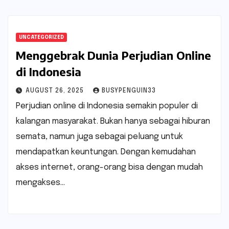
UNCATEGORIZED
Menggebrak Dunia Perjudian Online
di Indonesia
AUGUST 26, 2025
BUSYPENGUIN33
Perjudian online di Indonesia semakin populer di
kalangan masyarakat. Bukan hanya sebagai hiburan
semata, namun juga sebagai peluang untuk
mendapatkan keuntungan. Dengan kemudahan
akses internet, orang-orang bisa dengan mudah
mengakses…