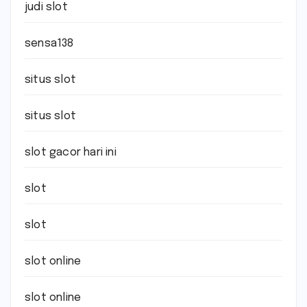
judi slot
sensa138
situs slot
situs slot
slot gacor hari ini
slot
slot
slot online
slot online