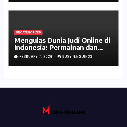
UNCATEGORIZED
Mengulas Dunia Judi Online di
Indonesia: Permainan dan
Popularitasnya
FEBRUARY 7, 2026
BUSYPENGUIN33