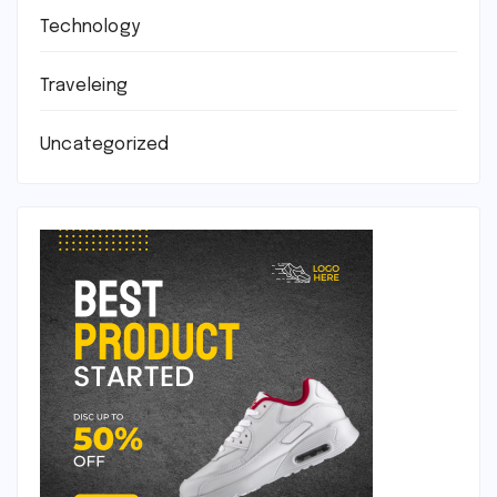
Technology
Traveleing
Uncategorized