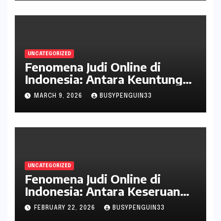
UNCATEGORIZED
Fenomena Judi Online di
Indonesia: Antara Keuntungan
dan Risiko
MARCH 9, 2026
BUSYPENGUIN33
UNCATEGORIZED
Fenomena Judi Online di
Indonesia: Antara Keseruan
dan Kontroversi
FEBRUARY 22, 2026
BUSYPENGUIN33