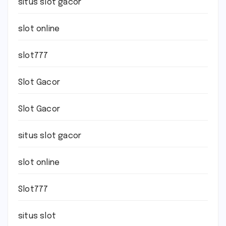
situs slot gacor
slot online
slot777
Slot Gacor
Slot Gacor
situs slot gacor
slot online
Slot777
situs slot