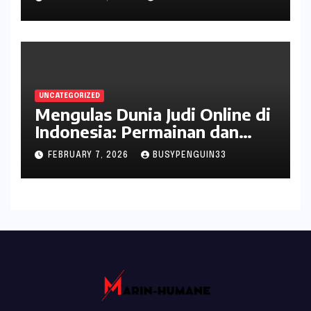
UNCATEGORIZED
Mengulas Dunia Judi Online di
Indonesia: Permainan dan
Popularitasnya
FEBRUARY 7, 2026
BUSYPENGUIN33