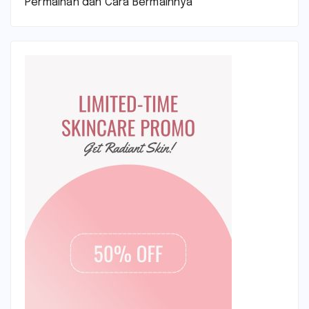
Permainan dan Cara Bermainnya