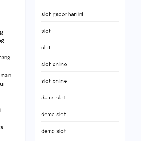
slot gacor hari ini
slot
ng
ng
slot
nang.
slot online
emain
slot online
ai
demo slot
i
demo slot
ya
demo slot