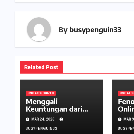
By
busypenguin33
Related Post
UNCATEGORIZED
UNCATEG
Menggali
Feno
Keuntungan dari
Onli
Dunia Judi Online di
Anta
MAR 24, 2026
MAR 9
Indonesia
dan 
BUSYPENGUIN33
BUSYPE