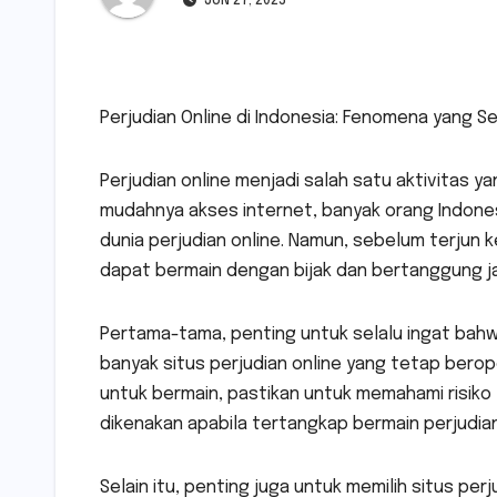
JUN 27, 2025
Perjudian Online di Indonesia: Fenomena yang S
Perjudian online menjadi salah satu aktivitas y
mudahnya akses internet, banyak orang Indone
dunia perjudian online. Namun, sebelum terjun ke
dapat bermain dengan bijak dan bertanggung j
Pertama-tama, penting untuk selalu ingat bahwa 
banyak situs perjudian online yang tetap bero
untuk bermain, pastikan untuk memahami risiko 
dikenakan apabila tertangkap bermain perjudian
Selain itu, penting juga untuk memilih situs per