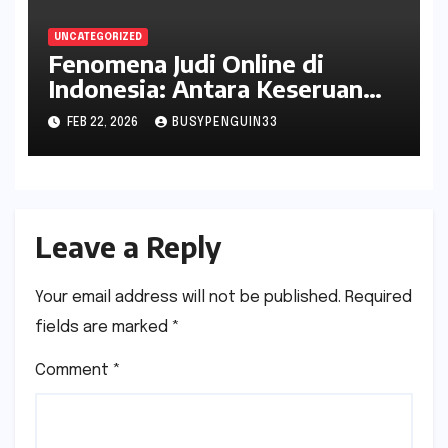
UNCATEGORIZED
Fenomena Judi Online di
Indonesia: Antara Keseruan
dan Kontroversi
FEB 22, 2026
BUSYPENGUIN33
Leave a Reply
Your email address will not be published.
Required
fields are marked
*
Comment
*