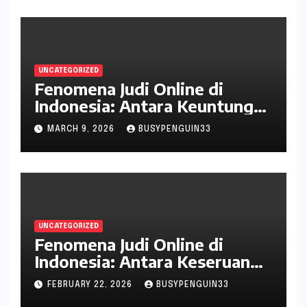
UNCATEGORIZED
Fenomena Judi Online di
Indonesia: Antara Keuntungan
dan Risiko
MARCH 9, 2026
BUSYPENGUIN33
UNCATEGORIZED
Fenomena Judi Online di
Indonesia: Antara Keseruan
dan Kontroversi
FEBRUARY 22, 2026
BUSYPENGUIN33