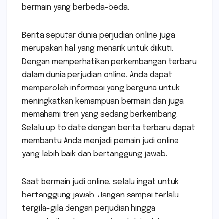
bermain yang berbeda-beda.
Berita seputar dunia perjudian online juga
merupakan hal yang menarik untuk diikuti.
Dengan memperhatikan perkembangan terbaru
dalam dunia perjudian online, Anda dapat
memperoleh informasi yang berguna untuk
meningkatkan kemampuan bermain dan juga
memahami tren yang sedang berkembang.
Selalu up to date dengan berita terbaru dapat
membantu Anda menjadi pemain judi online
yang lebih baik dan bertanggung jawab.
Saat bermain judi online, selalu ingat untuk
bertanggung jawab. Jangan sampai terlalu
tergila-gila dengan perjudian hingga