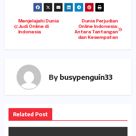
Post
Menjelajahi Dunia
Dunia Perjudian
Judi Online di
Online Indonesia:
Indonesia
Antara Tantangan
navigation
dan Kesempatan
By
busypenguin33
Related Post