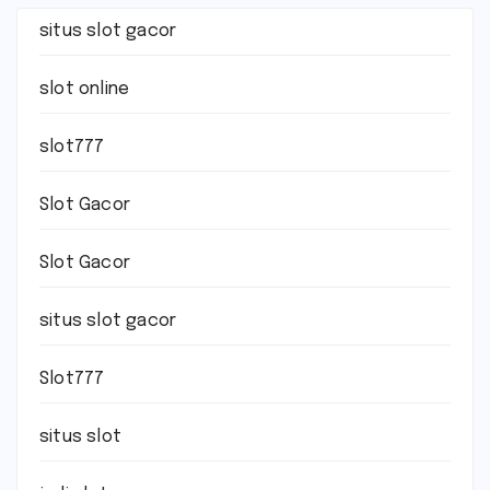
situs slot gacor
slot online
slot777
Slot Gacor
Slot Gacor
situs slot gacor
Slot777
situs slot