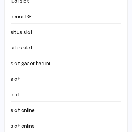
judi slot
sensa138
situs slot
situs slot
slot gacor hari ini
slot
slot
slot online
slot online