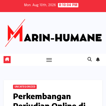
Skip
Mon. Aug 10th, 2026
8:10:05 PM
to
content
UNCATEGORIZED
Perkembangan
Perjudian Online di