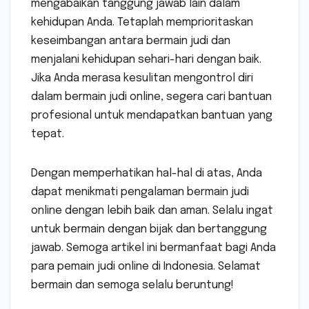
mengabaikan tanggung jawab lain dalam
kehidupan Anda. Tetaplah memprioritaskan
keseimbangan antara bermain judi dan
menjalani kehidupan sehari-hari dengan baik.
Jika Anda merasa kesulitan mengontrol diri
dalam bermain judi online, segera cari bantuan
profesional untuk mendapatkan bantuan yang
tepat.
Dengan memperhatikan hal-hal di atas, Anda
dapat menikmati pengalaman bermain judi
online dengan lebih baik dan aman. Selalu ingat
untuk bermain dengan bijak dan bertanggung
jawab. Semoga artikel ini bermanfaat bagi Anda
para pemain judi online di Indonesia. Selamat
bermain dan semoga selalu beruntung!