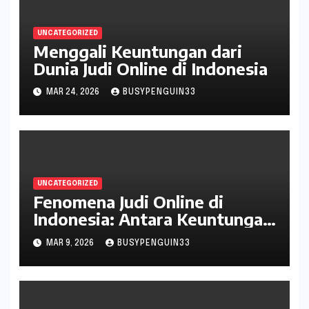
UNCATEGORIZED
Menggali Keuntungan dari
Dunia Judi Online di Indonesia
MAR 24, 2026
BUSYPENGUIN33
UNCATEGORIZED
Fenomena Judi Online di
Indonesia: Antara Keuntungan
dan Risiko
MAR 9, 2026
BUSYPENGUIN33