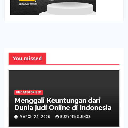
You missed
UNCATEGORIZED
Menggali Keuntungan dari
Dunia Judi Online di Indonesia
MARCH 24, 2026
BUSYPENGUIN33