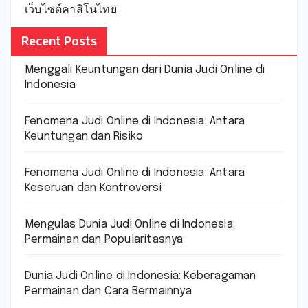
เว็บไซต์คาสิโนไทย
Recent Posts
Menggali Keuntungan dari Dunia Judi Online di
Indonesia
Fenomena Judi Online di Indonesia: Antara
Keuntungan dan Risiko
Fenomena Judi Online di Indonesia: Antara
Keseruan dan Kontroversi
Mengulas Dunia Judi Online di Indonesia:
Permainan dan Popularitasnya
Dunia Judi Online di Indonesia: Keberagaman
Permainan dan Cara Bermainnya