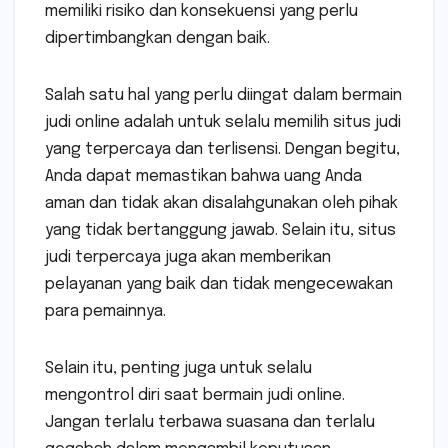
memiliki risiko dan konsekuensi yang perlu
dipertimbangkan dengan baik.
Salah satu hal yang perlu diingat dalam bermain
judi online adalah untuk selalu memilih situs judi
yang terpercaya dan terlisensi. Dengan begitu,
Anda dapat memastikan bahwa uang Anda
aman dan tidak akan disalahgunakan oleh pihak
yang tidak bertanggung jawab. Selain itu, situs
judi terpercaya juga akan memberikan
pelayanan yang baik dan tidak mengecewakan
para pemainnya.
Selain itu, penting juga untuk selalu
mengontrol diri saat bermain judi online.
Jangan terlalu terbawa suasana dan terlalu